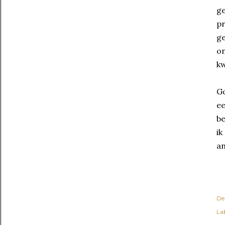
ge
p
ge
on
kw
Go
ee
be
ik
an
De
Lab