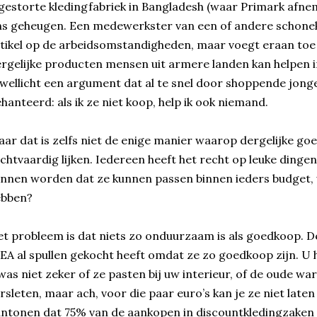
gestorte kledingfabriek in Bangladesh (waar Primark afneme
s geheugen. Een medewerkster van een of andere schone
tikel op de arbeidsomstandigheden, maar voegt eraan toe
rgelijke producten mensen uit armere landen kan helpen 
 wellicht een argument dat al te snel door shoppende jong
hanteerd: als ik ze niet koop, help ik ook niemand.
ar dat is zelfs niet de enige manier waarop dergelijke goe
chtvaardig lijken. Iedereen heeft het recht op leuke dingen
nnen worden dat ze kunnen passen binnen ieders budget, 
ebben?
t probleem is dat niets zo onduurzaam is als goedkoop. De
EA al spullen gekocht heeft omdat ze zo goedkoop zijn. U 
was niet zeker of ze pasten bij uw interieur, of de oude war
rsleten, maar ach, voor die paar euro’s kan je ze niet late
ntonen dat 75% van de aankopen in discountkledingzaken a