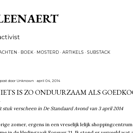
Doorgaan naar hoofdcontent
 LEENAERT
activist
ACHTEN
BOEK
MOSTERD
ARTIKELS
SUBSTACK
post door
Unknown
april 04, 2014
IETS IS ZO ONDUURZAAM ALS GOEDKO
t stuk verscheen in De Standaard Avond van 3 april 2014
rige zomer, ergens in een vreselijk lelijk shoppingcentru
 me in de kledingzaak Forever 21. Ik stond er verveeld wat