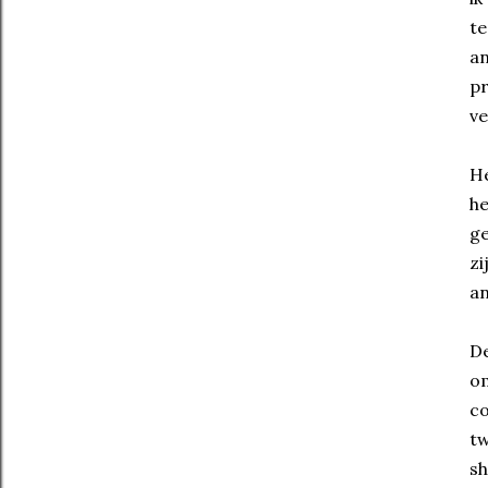
te
an
pr
ve
He
he
ge
zi
an
De
om
co
tw
sh