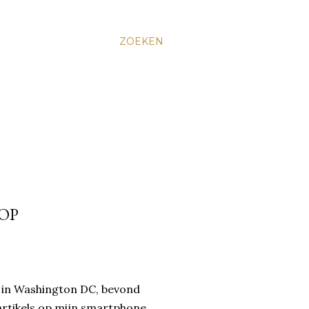
ZOEKEN
OP
m in Washington DC, bevond
 artikels op mijn smartphone