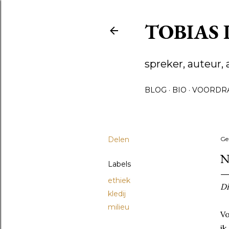
TOBIAS
spreker, auteur, 
BLOG
BIO
VOORDR
Delen
Ge
N
Labels
ethiek
Di
kledij
milieu
Vo
ik