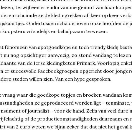
 lezen, terwijl een vriendin van me genoot van haar koope
deren schuimde ze de kledingrekken af, keer op keer ver
ijskaartjes. Ondertussen schalde boven onze hoofden de ju
rkoopsters vriendelijk en behulpzaam te wezen.
t fenomeen van spotgoedkope en toch trendy kledij bestaa
t nu nog opzichtiger aanwezig, zo stond vandaag te lezen i
daante van de Ierse kledingketen Primark. Voorlopig enkel 
jn er succesvolle Facebookgroepen opgericht door jongere
dere steden willen zien. Van een hype gesproken.
 vraag waar die goedkope topjes en broeken vandaan kome
standigheden ze geproduceerd worden ligt - tenminste, v
nsument of journalist - voor de hand. Zelfs van veel dure me
ijfelachtig of de productieomstandigheden duurzaam en re
irt van 2 euro weten we bijna zeker dat dat niet het geval 