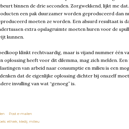
beurt binnen de drie seconden. Zorgwekkend, lijkt me dat.
roducten een pak duurzamer worden geproduceerd dan nu
produceerd moeten ze worden. Een absurd resultaat is 
dertussen extra opslagruimte moeten huren voor de spulle
ijt kunnen.
edkoop klinkt rechtvaardig, maar is vijand nummer één v
n oplossing heeft voor dit dilemma, mag zich melden. Een 
lastingen van arbeid naar consumptie en milieu is een moge
 denken dat de eigenlijke oplossing dichter bij onszelf moet
dere invulling van wat “genoeg” is.
len
Post e-mailen
els:
ethiek
kledij
milieu