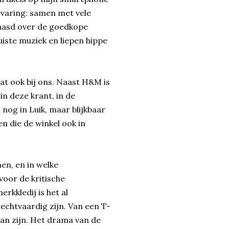
rvaring: samen met vele
baasd over de goedkope
iste muziek en liepen hippe
t ook bij ons. Naast H&M is
n deze krant, in de
nog in Luik, maar blijkbaar
n die de winkel ook in
n, en in welke
oor de kritische
rkkledij is het al
chtvaardig zijn. Van een T-
kan zijn. Het drama van de