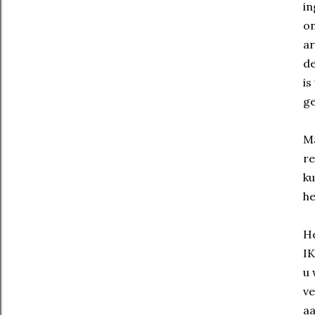
in
on
ar
de
is
ge
Ma
re
ku
h
He
IK
u 
ve
aa