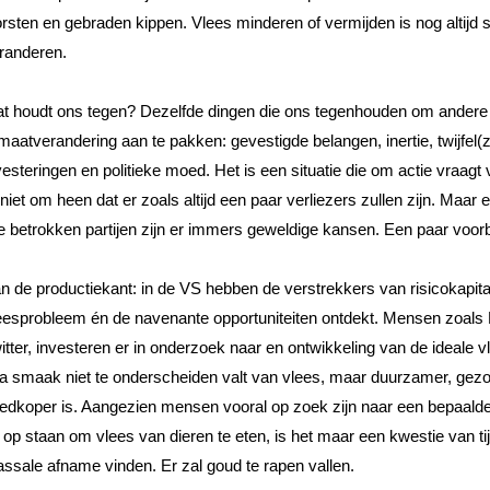
rsten en gebraden kippen. Vlees minderen of vermijden is nog altijd 
randeren.
t houdt ons tegen? Dezelfde dingen die ons tegenhouden om andere g
imaatverandering aan te pakken: gevestigde belangen, inertie, twijfel(
vesteringen en politieke moed. Het is een situatie die om actie vraagt
 niet om heen dat er zoals altijd een paar verliezers zullen zijn. Maar e
le betrokken partijen zijn er immers geweldige kansen. Een paar voor
n de productiekant: in de VS hebben de verstrekkers van risicokapita
eesprobleem én de navenante opportuniteiten ontdekt. Mensen zoals B
itter, investeren er in onderzoek naar en ontwikkeling van de ideale v
a smaak niet te onderscheiden valt van vlees, maar duurzamer, gezond
edkoper is. Aangezien mensen vooral op zoek zijn naar een bepaalde s
 op staan om vlees van dieren te eten, is het maar een kwestie van tij
ssale afname vinden. Er zal goud te rapen vallen. 