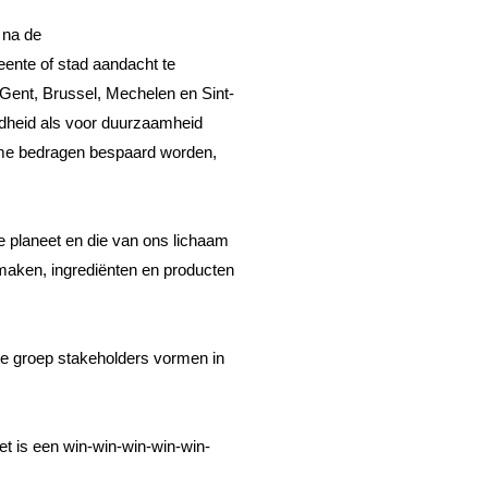
na de 
nte of stad aandacht te 
Gent, Brussel, Mechelen en Sint-
dheid als voor duurzaamheid 
me bedragen bespaard worden, 
 planeet en die van ons lichaam 
aken, ingrediënten en producten 
te groep stakeholders vormen in 
et is een win-win-win-win-win-