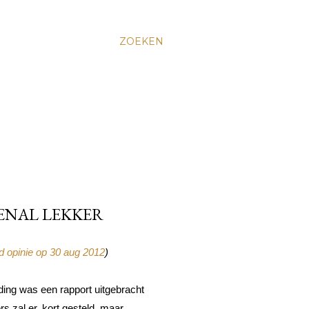
ZOEKEN
ENAL LEKKER
 opinie op 30 aug 2012
)
ing was een rapport uitgebracht 
s zal er, kort gesteld, maar 