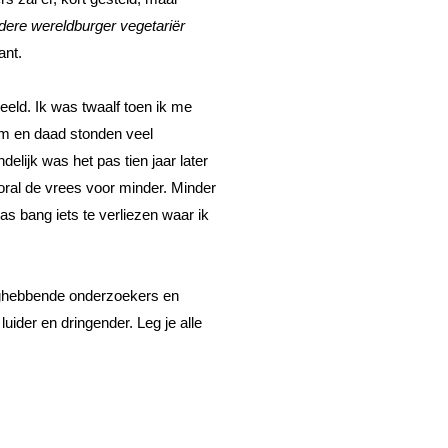
dere wereldburger vegetariër 
ant.
ld. Ik was twaalf toen ik me 
om en daad stonden veel 
elijk was het pas tien jaar later 
oral de vrees voor minder. Minder 
s bang iets te verliezen waar ik 
aghebbende onderzoekers en 
uider en dringender. Leg je alle 