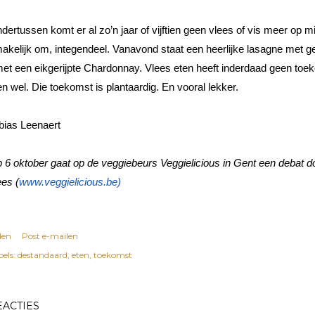
dertussen komt er al zo’n jaar of vijftien geen vlees of vis meer op mij
akelijk om, integendeel. Vanavond staat een heerlijke lasagne met 
met een eikgerijpte Chardonnay. Vlees eten heeft inderdaad geen to
en wel. Die toekomst is plantaardig. En vooral lekker.
bias Leenaert
 6 oktober gaat op de veggiebeurs Veggielicious in Gent een debat d
ees (
www.veggielicious.be)
len
Post e-mailen
els:
destandaard
eten
toekomst
EACTIES