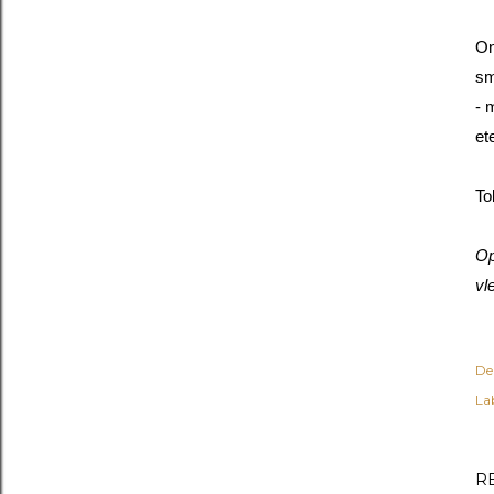
On
sm
- 
et
To
Op
vl
De
Lab
R