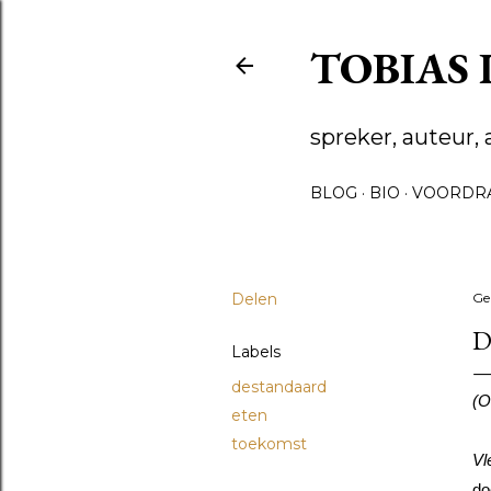
TOBIAS
spreker, auteur, 
BLOG
BIO
VOORDR
Delen
Ge
D
Labels
destandaard
(O
eten
toekomst
Vl
do