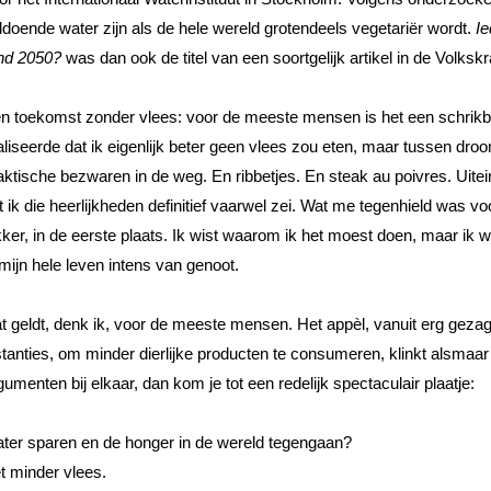
ldoende water zijn als de hele wereld grotendeels vegetariër wordt. 
Ie
nd 2050? 
was dan ook de titel van een soortgelijk artikel in de Volkskr
n toekomst zonder vlees: voor de meeste mensen is het een schrikbee
aliseerde dat ik eigenlijk beter geen vlees zou eten, maar tussen dro
aktische bezwaren in de weg. En ribbetjes. En steak au poivres. Uiteind
t ik die heerlijkheden definitief vaarwel zei. Wat me tegenhield was vo
kker, in de eerste plaats. Ik wist waarom ik het moest doen, maar ik wa
 mijn hele leven intens van genoot. 
t geldt, denk ik, voor de meeste mensen. Het appèl, vanuit erg gez
stanties, om minder dierlijke producten te consumeren, klinkt alsmaar l
gumenten bij elkaar, dan kom je tot een redelijk spectaculair plaatje: 
ter sparen en de honger in de wereld tegengaan? 
t minder vlees. 