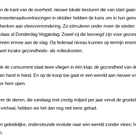
n de kant van de overheid: nieuwe lokale besturen die van start gaan 
meenteraadsverkiezingen in oktober hebben de kans om in hun gemee
henken aan vleesvermindering. Zo stimuleren onder meer de steden 
klaas al Donderdag Veggiedag. Zowel zij die bevoegd zijn voor gezon
nnen ermee aan de slag. Op federaal niveau kunnen op termijn enor
wel inzake gezondheids- als milieukosten.
k de consument slaat twee vliegen in één klap: de gezondheid van de
an hand in hand. En op de koop toe gaat er een wereld aan nieuwe sm
or hem open. 
er de dieren, die vandaag met zestig miljard per jaar veruit de groots
t verhaal, hebben we het dan nog niet eens gehad. 
n geleidelijke, ondersteunde evolutie naar een wereld zonder vlees: h
n. 