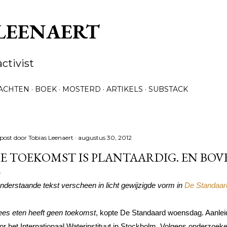
Doorgaan naar hoofdcontent
 LEENAERT
activist
ACHTEN
BOEK
MOSTERD
ARTIKELS
SUBSTACK
post door
Tobias Leenaert
augustus 30, 2012
E TOEKOMST IS PLANTAARDIG. EN BOV
nderstaande tekst verscheen in licht gewijzigde vorm in 
De Standaard
ees eten heeft geen toekomst
, kopte De Standaard woensdag. Aanleid
or het Internationaal Waterinstituut in Stockholm. Volgens onderzoeker