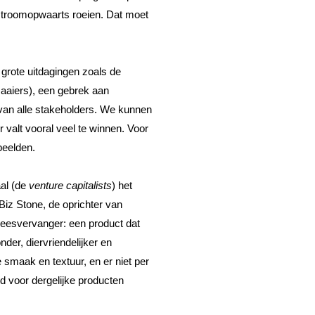
stroomopwaarts roeien. Dat moet 
rote uitdagingen zoals de 
zaaiers), een gebrek aan 
 van alle stakeholders. We kunnen 
r valt vooral veel te winnen. Voor 
beelden.
al (de 
venture capitalists
) het 
iz Stone, de oprichter van 
leesvervanger: een product dat 
er, diervriendelijker en 
maak en textuur, en er niet per 
d voor dergelijke producten 