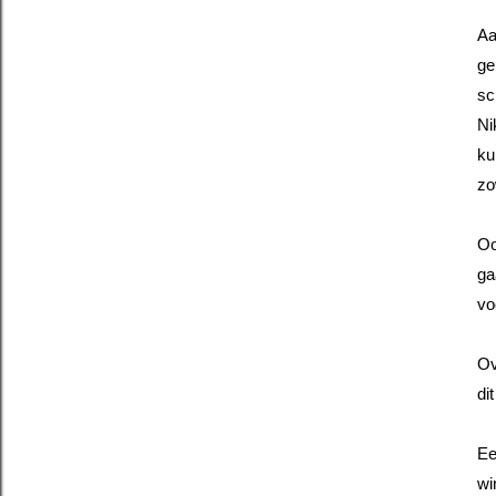
Aa
ge
sc
Ni
ku
zo
Oo
ga
vo
Ov
di
Ee
wi