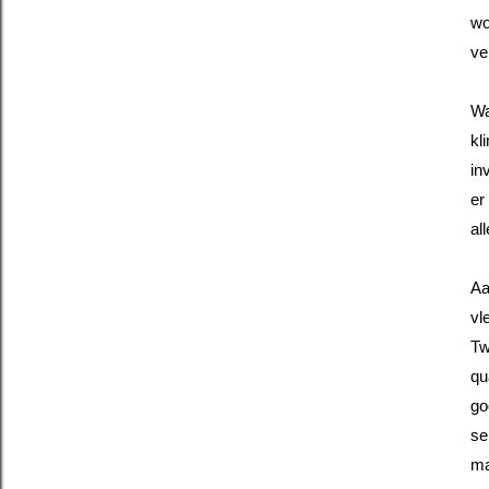
wo
ve
Wa
kl
in
er
al
Aa
vl
Tw
qu
go
se
ma