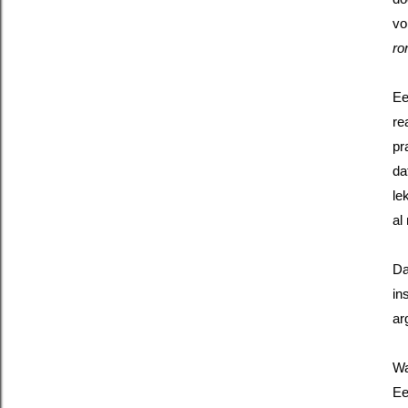
vo
ro
Ee
re
pr
da
le
al
Da
in
ar
Wa
Ee