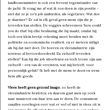
landbouwminister is ook een fervent tegenstander van
de jacht. Ik vraag me af wat ik zou doen in zijn positie -
stel dat ze je zo'n job aanbieden, als vegetarier. Wat doe
je daarmee? Er zal in elk geval geen mens zijn die je
tevreden kan stellen. De veggies schreeuwen 'how could
you do that' bij elke beslissing die hij maakt, omdat hij
toch een klein beetje rekening moet houden met de
politieke en economische realiteit, en er meteen uitligt
als hij dat niet doet. De boeren en vleesindustrie zijn
sowieso al bevoordoordeeld. En zichzelf tevreden
stellen? Kan hij die job uitoefenen en toch trouw zijn aan
zichzelf - een van de vereisten, wat mij betreft, voor
persoonlijk geluk? Ik heb met de mens te doen en wens
hem alle goeds.
Vlees heeft geen gezond imago
, zo heeft de
vleesindustrie besloten, en daarom gaat men op zoek
naar manieren om daar iets aan te doen. De consument
vanalles voorliegen over wat er wel of niet in vlees zit is