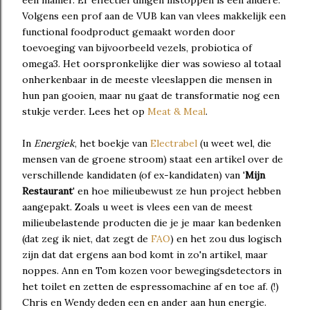
één manier. Er effectief dingen instoppen is een andere.
Volgens een prof aan de VUB kan van vlees makkelijk een
functional foodproduct gemaakt worden door
toevoeging van bijvoorbeeld vezels, probiotica of
omega3. Het oorspronkelijke dier was sowieso al totaal
onherkenbaar in de meeste vleeslappen die mensen in
hun pan gooien, maar nu gaat de transformatie nog een
stukje verder. Lees het op
Meat & Meal
.
In
Energiek
, het boekje van
Electrabel
(u weet wel, die
mensen van de groene stroom) staat een artikel over de
verschillende kandidaten (of ex-kandidaten) van '
Mijn
Restaurant
' en hoe milieubewust ze hun project hebben
aangepakt. Zoals u weet is vlees een van de meest
milieubelastende producten die je je maar kan bedenken
(dat zeg ik niet, dat zegt de
FAO
) en het zou dus logisch
zijn dat dat ergens aan bod komt in zo'n artikel, maar
noppes. Ann en Tom kozen voor bewegingsdetectors in
het toilet en zetten de espressomachine af en toe af. (!)
Chris en Wendy deden een en ander aan hun energie.