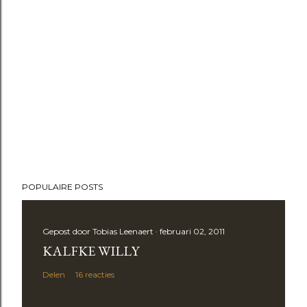
POPULAIRE POSTS
Gepost door
Tobias Leenaert
februari 02, 2011
KALFKE WILLY
Delen
16 reacties