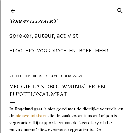
Doorgaan naar hoofdcontent
TOBIAS LEENAERT
spreker, auteur, activist
BLOG
BIO
VOORDRACHTEN
BOEK
MEER…
Gepost door
Tobias Leenaert
juni 16, 2009
VEGGIE LANDBOUWMINISTER EN
FUNCTIONAL MEAT
In
Engeland
gaat 't niet goed met de dierlijke veeteelt, en
de
nieuwe minister
die de zaak vooruit moet helpen is...
vegetarier. Hij rapporteert aan de 'secretary of the
enivironment', die... eveneens vegetarier is. De