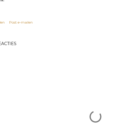
len
Post e-mailen
EACTIES