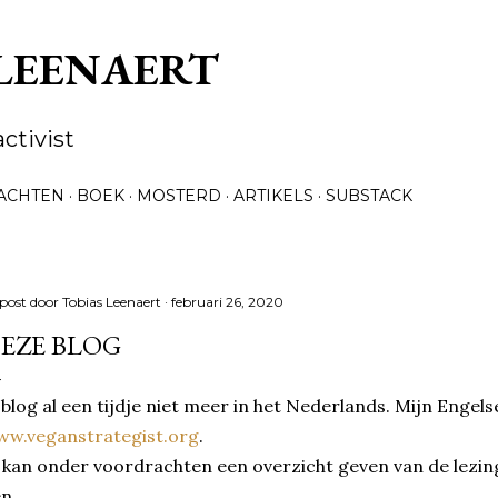
Doorgaan naar hoofdcontent
 LEENAERT
activist
ACHTEN
BOEK
MOSTERD
ARTIKELS
SUBSTACK
post door
Tobias Leenaert
februari 26, 2020
EZE BLOG
 blog al een tijdje niet meer in het Nederlands. Mijn Engels
ww.veganstrategist.org
.
 kan onder voordrachten een overzicht geven van de lezin
en.