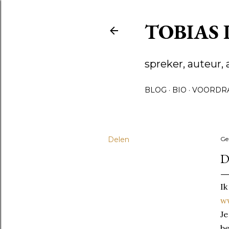
TOBIAS
spreker, auteur, 
BLOG
BIO
VOORDR
Delen
Ge
D
Ik
w
Je
b