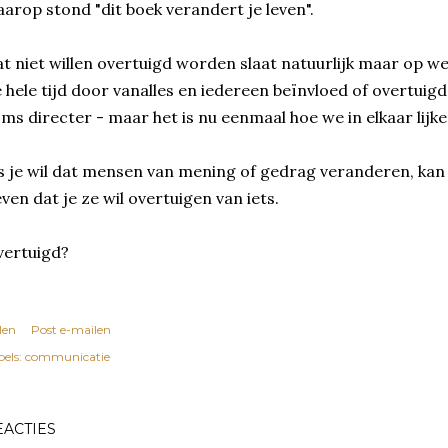
arop stond "dit boek verandert je leven".
t niet willen overtuigd worden slaat natuurlijk maar op w
 hele tijd door vanalles en iedereen beïnvloed of overtuig
ms directer - maar het is nu eenmaal hoe we in elkaar lijke
s je wil dat mensen van mening of gedrag veranderen, kan j
ven dat je ze wil overtuigen van iets.
vertuigd?
len
Post e-mailen
els:
communicatie
EACTIES