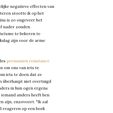
lijke negatieve effecten van
eren stootte ik op het
ins is zo ongeveer het
of nader zouden
heïsme te bekeren te
kslag zijn voor de arme
ales
persuasion resistance
n om ons van iets te
om iets te doen dat ze
en überhaupt niet overtuigd
ders in hun ogen ergens
, iemand anders heeft hen
 zijn, enzovoort. "Ik zal
ad reageren op een boek