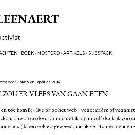
Doorgaan naar hoofdcontent
 LEENAERT
activist
ACHTEN
BOEK
MOSTERD
ARTIKELS
SUBSTACK
post door
Unknown
april 22, 2014
E ZOU ER VLEES VAN GAAN ETEN
 en toe kom ik - live of op het web - vegetariërs of vegan
eken, duwen en doorbomen dat ik bij mezelf denk: ik zou e
an eten. (Ik ben ook zo geweest, dus ik versta die mensen -