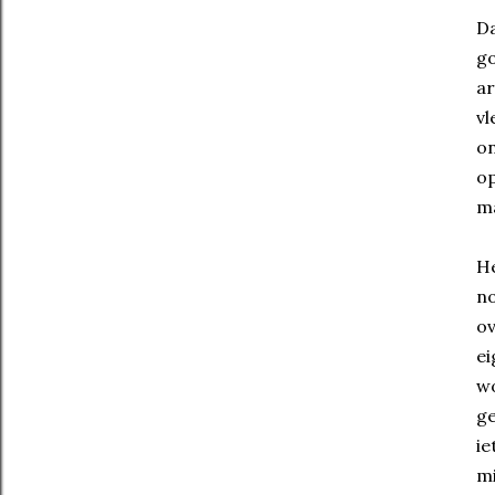
Da
go
ar
vl
on
op
m
He
no
ov
ei
w
ge
ie
mi