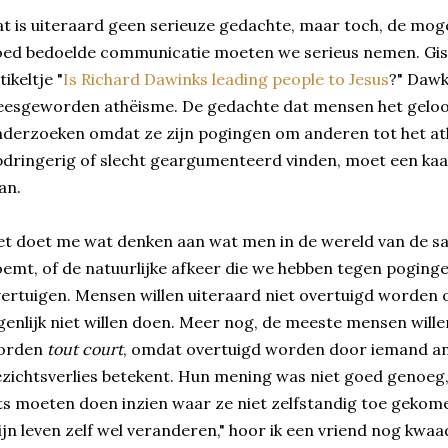
t is uiteraard geen serieuze gedachte, maar toch, de moge
ed bedoelde communicatie moeten we serieus nemen. Gist
tikeltje "
Is Richard Dawinks leading people to Jesus
?" Dawk
eesgeworden athëisme. De gedachte dat mensen het gelo
derzoeken omdat ze zijn pogingen om anderen tot het at
dringerig of slecht geargumenteerd vinden, moet een kaa
an.
t doet me wat denken aan wat men in de wereld van de s
emt, of de natuurlijke afkeer die we hebben tegen poginge
ertuigen. Mensen willen uiteraard niet overtuigd worden 
genlijk niet willen doen. Meer nog, de meeste mensen will
orden
tout court
, omdat overtuigd worden door iemand an
zichtsverlies betekent. Hun mening was niet goed genoeg
ts moeten doen inzien waar ze niet zelfstandig toe gekomen
jn leven zelf wel veranderen," hoor ik een vriend nog kwa