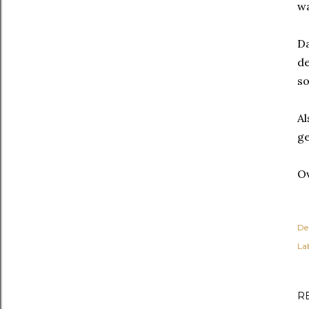
wa
Da
de
so
Al
ge
O
De
Lab
R