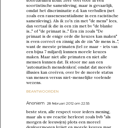
soortdenken komt zeer veel voor in een
soortistische samenleving, maar is gevaarlijk,
omdat het discriminatie e.d. kan verhullen (net
zoals een rassenessentialisme in een racistische
samenleving). Als ik zo'n zin met "de mens" lees,
dan vertaal ik die in een zin met bv "de blanke
is..." of "de primaat is..." Een zin zoals "De
primaat is de enige orde die keuzes kan maken"
is even correct en zinnig als de zin "de mens is...",
want de meeste primaten (tel ze maar - iets van
een bijna 7 miljard) kunnen morele keuzes
maken. Maar niet alle primaten en niet alle
mensen kunnen dat. Ik stoor me aan een
'automatisch mensdenken', omdat dat morele
illusies kan creëren, over bv de morele status
van mensen versus niet-menselijke voelende
wezens.
BEANTWOORDEN
Anoniem
28 februari 2012 om 22:55
beste sten, alle respect voor ieders mening,
maar als u uw reactie herleest zoals bvb "als
morgen de leeuw(en) plots een moreel
denkvermogen krijgt en morele keuzes mag