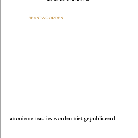
BEANTWOORDEN
anonieme reacties worden niet gepubliceerd
E
e