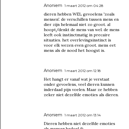
Anoniem
1 maart 2012 om 04:28
dieren hebben WEL gevoelens 'zoals
mensen'. de verschillen tussen mens en
dier zijn helemaal niet zo groot. al
hoopt/denkt de mens van wel. de mens
leeft ook instinctmatig in precaire
situaties. het overlevingsinstinct is
voor elk wezen even groot. mens eet
mens als de nood het hoogst is.
Anoniem
1 maart 2012 om 12:18
Het hangt er vanaf wat je verstaat
onder gevoelens, veel dieren kunnen
inderdaad pijn voelen. Maar ze hebben
zeker niet dezelfde emoties als dieren.
Anoniem
1 maart 2012 om 13:14
Dieren hebben niet dezelfde emoties
als mensen bedoel ik.