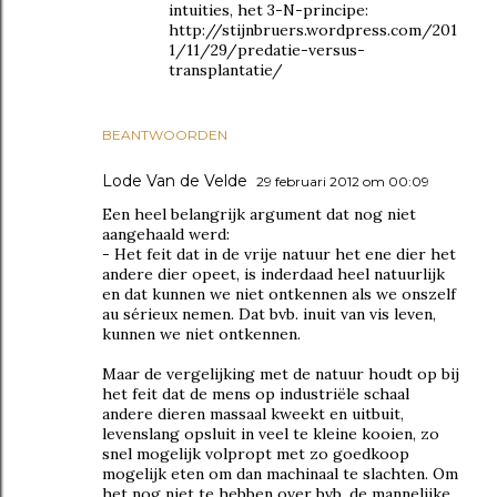
intuities, het 3-N-principe:
http://stijnbruers.wordpress.com/201
1/11/29/predatie-versus-
transplantatie/
BEANTWOORDEN
Lode Van de Velde
29 februari 2012 om 00:09
Een heel belangrijk argument dat nog niet
aangehaald werd:
- Het feit dat in de vrije natuur het ene dier het
andere dier opeet, is inderdaad heel natuurlijk
en dat kunnen we niet ontkennen als we onszelf
au sérieux nemen. Dat bvb. inuit van vis leven,
kunnen we niet ontkennen.
Maar de vergelijking met de natuur houdt op bij
het feit dat de mens op industriële schaal
andere dieren massaal kweekt en uitbuit,
levenslang opsluit in veel te kleine kooien, zo
snel mogelijk volpropt met zo goedkoop
mogelijk eten om dan machinaal te slachten. Om
het nog niet te hebben over bvb. de mannelijke