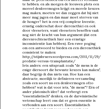
te hebben. en als morgen de leeuwen plots een
moreel denkvermogen krijgt en morele keuzes
mag maken, moeten we dan zeggen dat hij niet
meer mag jagen en dan maar moet sterven van
de honger? het is een vrij complexe kwestie,
ernstig onderschat door dierenethici en ook
door vleeseters, want vleeseters beseffen vaak
nog niet de kracht van hun argument (dat een
dierenrechtenethiek hier een ernstige
inconsistentie kan hebben). Een ruwe poging
om een antwoord te bieden en een dierenethiek
consistent te maken:
http://stijnbruers.wordpress.com/2011/11/29/
predatie-versus-transplantatie/
Iets anders: een uitspraak zoals "de mens is de
enige diersoort die bewuste keuzes kan maken",
daar begrijp ik dus niets van. Hoe kan een
abstracte, moeilijk te definieren verzameling
zoals een soort nu een denkvermogen ofzo
hebben? wat is dat voor iets, "de mens"? Eén of
ander platonisch idee? dat verbergt een
"essentialistisch" denken, en de darwinistische
wetenschap leert ons dat er geen essentie is
verbonden aan een soort. Essentialistisch