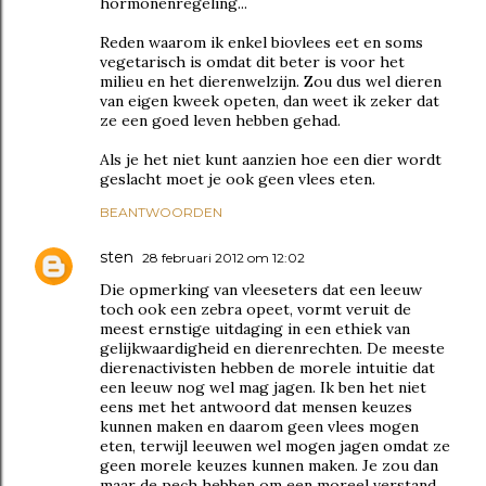
hormonenregeling...
Reden waarom ik enkel biovlees eet en soms
vegetarisch is omdat dit beter is voor het
milieu en het dierenwelzijn. Zou dus wel dieren
van eigen kweek opeten, dan weet ik zeker dat
ze een goed leven hebben gehad.
Als je het niet kunt aanzien hoe een dier wordt
geslacht moet je ook geen vlees eten.
BEANTWOORDEN
sten
28 februari 2012 om 12:02
Die opmerking van vleeseters dat een leeuw
toch ook een zebra opeet, vormt veruit de
meest ernstige uitdaging in een ethiek van
gelijkwaardigheid en dierenrechten. De meeste
dierenactivisten hebben de morele intuitie dat
een leeuw nog wel mag jagen. Ik ben het niet
eens met het antwoord dat mensen keuzes
kunnen maken en daarom geen vlees mogen
eten, terwijl leeuwen wel mogen jagen omdat ze
geen morele keuzes kunnen maken. Je zou dan
maar de pech hebben om een moreel verstand