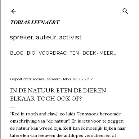
Doorgaan naar hoofdcontent
TOBIAS LEENAERT
spreker, auteur, activist
BLOG
BIO
VOORDRACHTEN
BOEK
MEER…
Gepost door
Tobias Leenaert
februari 26, 2012
IN DE NATUUR ETEN DE DIEREN
ELKAAR TOCH OOK OP?
“Red in tooth and claw,” zo luidt Tennysons beroemde
omschrijving van “de natuur”. Er is iets voor te zeggen:
de natuur kan wreed zijn. Zelf kan ik moeilijk kijken naar
taferelen van leeuwen die antilopes verscheuren of