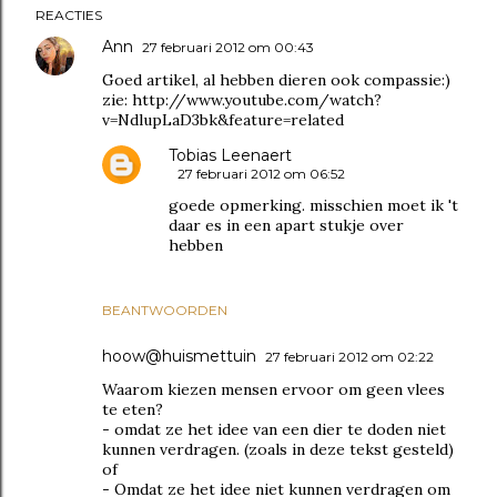
REACTIES
Ann
27 februari 2012 om 00:43
Goed artikel, al hebben dieren ook compassie:)
zie: http://www.youtube.com/watch?
v=NdlupLaD3bk&feature=related
Tobias Leenaert
27 februari 2012 om 06:52
goede opmerking. misschien moet ik 't
daar es in een apart stukje over
hebben
BEANTWOORDEN
hoow@huismettuin
27 februari 2012 om 02:22
Waarom kiezen mensen ervoor om geen vlees
te eten?
- omdat ze het idee van een dier te doden niet
kunnen verdragen. (zoals in deze tekst gesteld)
of
- Omdat ze het idee niet kunnen verdragen om