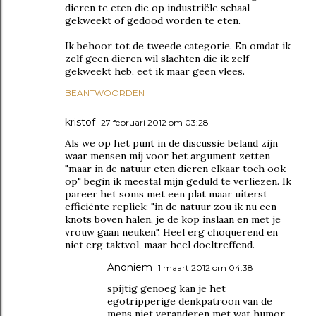
dieren te eten die op industriële schaal
gekweekt of gedood worden te eten.
Ik behoor tot de tweede categorie. En omdat ik
zelf geen dieren wil slachten die ik zelf
gekweekt heb, eet ik maar geen vlees.
BEANTWOORDEN
kristof
27 februari 2012 om 03:28
Als we op het punt in de discussie beland zijn
waar mensen mij voor het argument zetten
"maar in de natuur eten dieren elkaar toch ook
op" begin ik meestal mijn geduld te verliezen. Ik
pareer het soms met een plat maar uiterst
efficiënte repliek: "in de natuur zou ik nu een
knots boven halen, je de kop inslaan en met je
vrouw gaan neuken". Heel erg choquerend en
niet erg taktvol, maar heel doeltreffend.
Anoniem
1 maart 2012 om 04:38
spijtig genoeg kan je het
egotripperige denkpatroon van de
mens niet veranderen met wat humor.