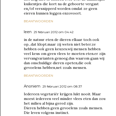
kuikentjes die kort na de geboorte vergast
en/of versnipperd worden omdat ze geen
eieren kunnen leggen enzovoort.
BEANTWOORDEN
leen
29 februari 2012 om 04:42
in de natuur eten de dieren elkaar toch ook
op...dat klopt.maar zij weten niet beter.ze
hebben ook geen keuzes.wij mensen hebben
veel keus om geen vlees te moeten eten.er zijn
vervangvarianten genoeg.dus waarom gaan wij
dan onschuldige dieren opeten,die ook
gevoelens hebben,net zoals mensen.
BEANTWOORDEN
Anoniem
29 februari 2012 om 08:37
Iedereen vegetariër krijgen lukt nooit. Maar
moest iedereen veel minder vlees eten dan zou
het milieu al bijna gered zijn.
Dieren hebben geen gevoelens zoals mensen.
Die leven volgens instinct.