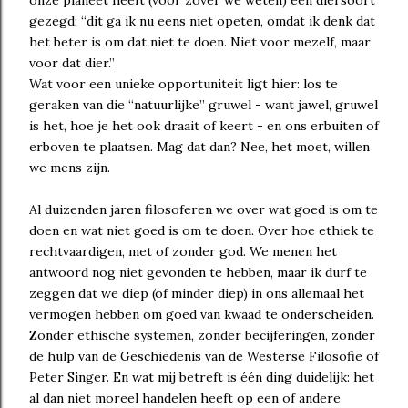
onze planeet heeft (voor zover we weten) een diersoort
gezegd: “dit ga ik nu eens niet opeten, omdat ik denk dat
het beter is om dat niet te doen. Niet voor mezelf, maar
voor dat dier.”
Wat voor een unieke opportuniteit ligt hier: los te
geraken van die “natuurlijke” gruwel - want jawel, gruwel
is het, hoe je het ook draait of keert - en ons erbuiten of
erboven te plaatsen. Mag dat dan? Nee, het moet, willen
we mens zijn.
Al duizenden jaren filosoferen we over wat goed is om te
doen en wat niet goed is om te doen. Over hoe ethiek te
rechtvaardigen, met of zonder god. We menen het
antwoord nog niet gevonden te hebben, maar ik durf te
zeggen dat we diep (of minder diep) in ons allemaal het
vermogen hebben om goed van kwaad te onderscheiden.
Zonder ethische systemen, zonder becijferingen, zonder
de hulp van de Geschiedenis van de Westerse Filosofie of
Peter Singer. En wat mij betreft is één ding duidelijk: het
al dan niet moreel handelen heeft op een of andere