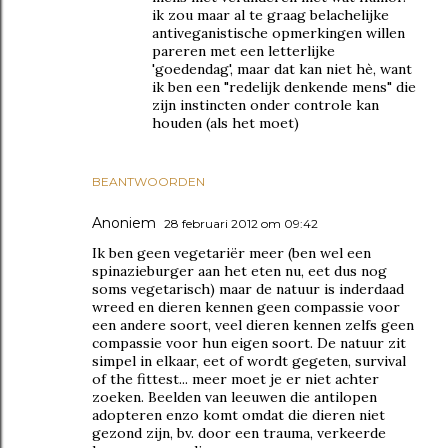
ik zou maar al te graag belachelijke
antiveganistische opmerkingen willen
pareren met een letterlijke
'goedendag', maar dat kan niet hè, want
ik ben een "redelijk denkende mens" die
zijn instincten onder controle kan
houden (als het moet)
BEANTWOORDEN
Anoniem
28 februari 2012 om 09:42
Ik ben geen vegetariër meer (ben wel een
spinazieburger aan het eten nu, eet dus nog
soms vegetarisch) maar de natuur is inderdaad
wreed en dieren kennen geen compassie voor
een andere soort, veel dieren kennen zelfs geen
compassie voor hun eigen soort. De natuur zit
simpel in elkaar, eet of wordt gegeten, survival
of the fittest... meer moet je er niet achter
zoeken. Beelden van leeuwen die antilopen
adopteren enzo komt omdat die dieren niet
gezond zijn, bv. door een trauma, verkeerde