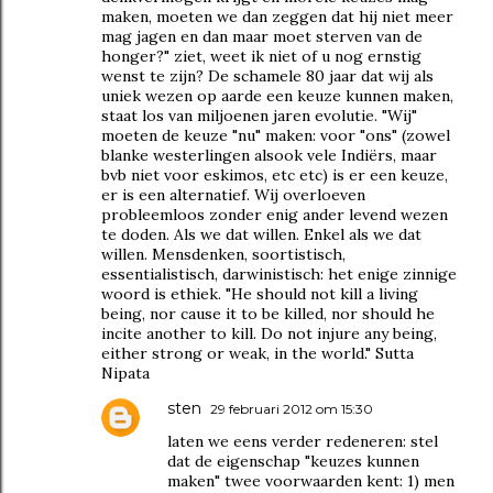
maken, moeten we dan zeggen dat hij niet meer
mag jagen en dan maar moet sterven van de
honger?" ziet, weet ik niet of u nog ernstig
wenst te zijn? De schamele 80 jaar dat wij als
uniek wezen op aarde een keuze kunnen maken,
staat los van miljoenen jaren evolutie. "Wij"
moeten de keuze "nu" maken: voor "ons" (zowel
blanke westerlingen alsook vele Indiërs, maar
bvb niet voor eskimos, etc etc) is er een keuze,
er is een alternatief. Wij overloeven
probleemloos zonder enig ander levend wezen
te doden. Als we dat willen. Enkel als we dat
willen. Mensdenken, soortistisch,
essentialistisch, darwinistisch: het enige zinnige
woord is ethiek. "He should not kill a living
being, nor cause it to be killed, nor should he
incite another to kill. Do not injure any being,
either strong or weak, in the world." Sutta
Nipata
sten
29 februari 2012 om 15:30
laten we eens verder redeneren: stel
dat de eigenschap "keuzes kunnen
maken" twee voorwaarden kent: 1) men