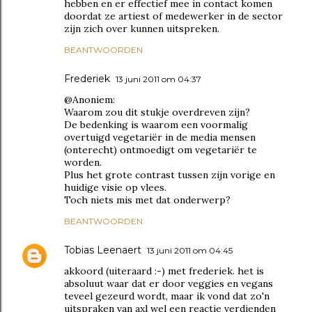
hebben en er effectief mee in contact komen
doordat ze artiest of medewerker in de sector
zijn zich over kunnen uitspreken.
BEANTWOORDEN
Frederiek
13 juni 2011 om 04:37
@Anoniem:
Waarom zou dit stukje overdreven zijn?
De bedenking is waarom een voormalig
overtuigd vegetariër in de media mensen
(onterecht) ontmoedigt om vegetariër te
worden.
Plus het grote contrast tussen zijn vorige en
huidige visie op vlees.
Toch niets mis met dat onderwerp?
BEANTWOORDEN
Tobias Leenaert
13 juni 2011 om 04:45
akkoord (uiteraard :-) met frederiek. het is
absoluut waar dat er door veggies en vegans
teveel gezeurd wordt, maar ik vond dat zo'n
uitspraken van axl wel een reactie verdienden