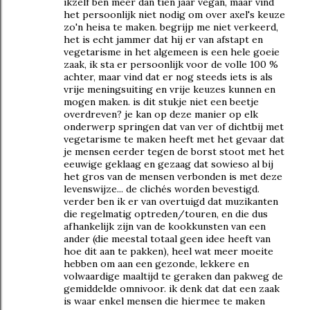
ikzelf ben meer dan tien jaar vegan, maar vind
het persoonlijk niet nodig om over axel's keuze
zo'n heisa te maken. begrijp me niet verkeerd,
het is echt jammer dat hij er van afstapt en
vegetarisme in het algemeen is een hele goeie
zaak, ik sta er persoonlijk voor de volle 100 %
achter, maar vind dat er nog steeds iets is als
vrije meningsuiting en vrije keuzes kunnen en
mogen maken. is dit stukje niet een beetje
overdreven? je kan op deze manier op elk
onderwerp springen dat van ver of dichtbij met
vegetarisme te maken heeft met het gevaar dat
je mensen eerder tegen de borst stoot met het
eeuwige geklaag en gezaag dat sowieso al bij
het gros van de mensen verbonden is met deze
levenswijze... de clichés worden bevestigd.
verder ben ik er van overtuigd dat muzikanten
die regelmatig optreden/touren, en die dus
afhankelijk zijn van de kookkunsten van een
ander (die meestal totaal geen idee heeft van
hoe dit aan te pakken), heel wat meer moeite
hebben om aan een gezonde, lekkere en
volwaardige maaltijd te geraken dan pakweg de
gemiddelde omnivoor. ik denk dat dat een zaak
is waar enkel mensen die hiermee te maken