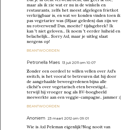
maar als ik zie wat er nu in de winkels en
restaurants, zelfs het meest afgelegen frietkot
verkrijgbaar is, en wat we konden vinden toen ik
pas vegetarier was (18jaar geleden) dan zijn we
nu rotverwend! Dus, moeite? tijdsgebrek? Ik
kan 't niet geloven... Ik noem 't eerder luiheid en
belachelijk... Sorry Axl, maar je uitleg slaat
nergens op!
BEANTWOORDEN
Petronella Maes
13 juli 2011 om 10:07
Zonder een oordeel te willen vellen over Axl's
switch, is het vooral te betreuren dat hij door
de aangehaalde beweegredenen bijna alle
cliché's over vegetarisch eten bevestigd...
terwijl hij vroeger nog als BV-boegbeeld
meewerkte aan een veggie-campagne.. jammer :(
BEANTWOORDEN
Anoniem
23 maart 2012 om 09:01
Wie is Axl Peleman eigenlijk?Nog nooit van