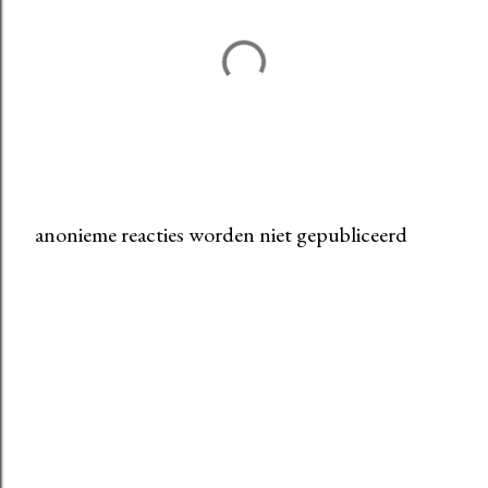
anonieme reacties worden niet gepubliceerd
E
e
n
r
e
a
c
t