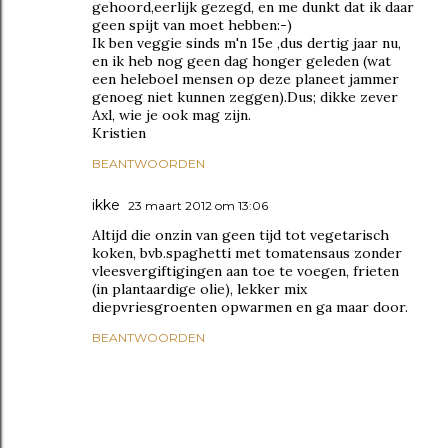
gehoord,eerlijk gezegd, en me dunkt dat ik daar
geen spijt van moet hebben:-)
Ik ben veggie sinds m'n 15e ,dus dertig jaar nu,
en ik heb nog geen dag honger geleden (wat
een heleboel mensen op deze planeet jammer
genoeg niet kunnen zeggen).Dus; dikke zever
Axl, wie je ook mag zijn.
Kristien
BEANTWOORDEN
ikke
23 maart 2012 om 13:06
Altijd die onzin van geen tijd tot vegetarisch
koken, bvb.spaghetti met tomatensaus zonder
vleesvergiftigingen aan toe te voegen, frieten
(in plantaardige olie), lekker mix
diepvriesgroenten opwarmen en ga maar door.
BEANTWOORDEN