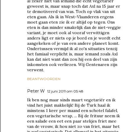
al zeker niet van iemand die echt vegetarier
geweest is, maar snap toch dat Axl na 15 jaar er
te demotiveerd van was. Toch op vlak van uit
eten gaan. Als ik in West-Vlaanderen ergens
moet gaan eten zie ik er altijd op tegen. Ons
eten is dan minder smakelijk dan de niet-veggie
variant, je moet ook al vooraf verwittigen
anders ligt er niets op je bord en je wordt echt
aangekeken of je van een andere planeet komt.
Ondertussen vermijd ik al zo'n situaties tenzij
het famiaal verplicht is, maar iemand zoals Axl
kan dat niet want dan zou hij een deel van zijn
inkomsten ook verliezen. Wij Gentenaren zijn
verwent.
BEANTWOORDEN
Peter W
12 juni 2011 om 05:48
Ik ben nog maar sinds maart vegetariër en ik
vind het juist makkelijk! Bij de Turk haal ik
minstens 1 keer per maand een schotel falafel,
een vegetarische wrap, ... Bij de frituur neem ik
een salade een eet een paar stekjes friet mee
van de vrouw, ik hou niet zo van friet, maar het
is wel vegetarisch. Dat allemaal in het uiterste