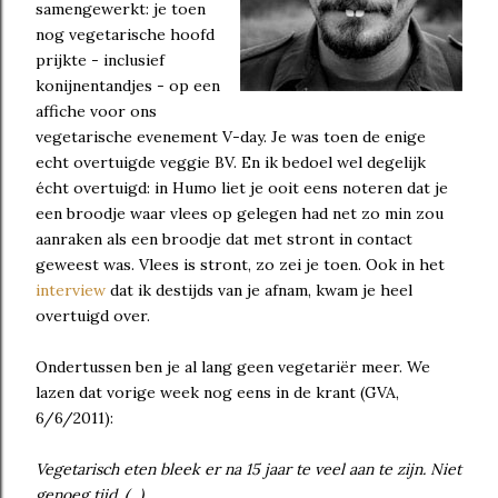
samengewerkt: je toen
nog vegetarische hoofd
prijkte - inclusief
konijnentandjes - op een
affiche voor ons
vegetarische evenement V-day. Je was toen de enige
echt overtuigde veggie BV. En ik bedoel wel degelijk
écht overtuigd: in Humo liet je ooit eens noteren dat je
een broodje waar vlees op gelegen had net zo min zou
aanraken als een broodje dat met stront in contact
geweest was. Vlees is stront, zo zei je toen. Ook in het
interview
dat ik destijds van je afnam, kwam je heel
overtuigd over.
Ondertussen ben je al lang geen vegetariër meer. We
lazen dat vorige week nog eens in de krant (GVA,
6/6/2011):
Vegetarisch eten bleek er na 15 jaar te veel aan te zijn. Niet
genoeg tijd. (...)