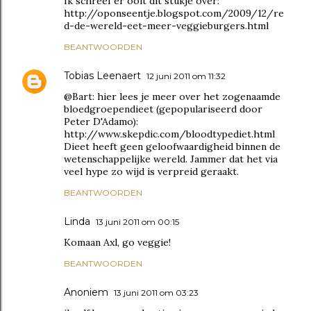
Ik schreef er ooit dit stukje over:
http://oponseentje.blogspot.com/2009/12/re
d-de-wereld-eet-meer-veggieburgers.html
BEANTWOORDEN
Tobias Leenaert
12 juni 2011 om 11:32
@Bart: hier lees je meer over het zogenaamde
bloedgroependieet (gepopulariseerd door
Peter D'Adamo):
http://www.skepdic.com/bloodtypediet.html
Dieet heeft geen geloofwaardigheid binnen de
wetenschappelijke wereld. Jammer dat het via
veel hype zo wijd is verpreid geraakt.
BEANTWOORDEN
Linda
13 juni 2011 om 00:15
Komaan Axl, go veggie!
BEANTWOORDEN
Anoniem
13 juni 2011 om 03:23