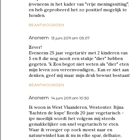
(eveneens in het kader van "vrije meningsuiting",
en heb geprobeerd het zo positief mogelijk te
houden.
BEANTWOORDEN
Anoniem
13 juni 2011 om 05:07
Zever!
Eveneens 25 jaar vegetariër met 2 kinderen van
5 en 8 die nog nooit een stukje "dier" hebben
gegeten. 'k Zou begot niet weten als "dier" eten
mijn leven zou vereenvoudigen... Kan er niet aan
denken, geef mij maar mijn druk bewust bestaan!
BEANTWOORDEN
Anoniem
14 juni 2011 om 10:50
Ik woon in West Vlaanderen, Westouter. Bijna
'Bachten de kupe' Reeds 20 jaar vegetarisch -
ipv moeilijk wordt het volgens mij steeds
gemakkelijker om snel vegetarisch te eten.
Waar ik vroeger op zoek moest naar en
natuurwinkel kan ik nu in elke spar, delhaize,