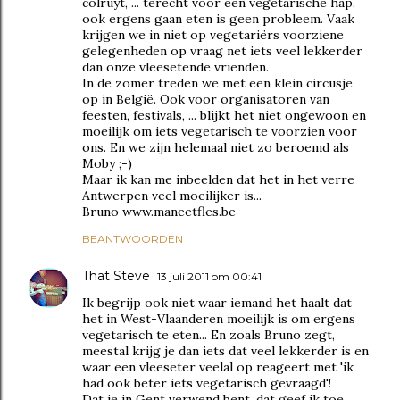
colruyt, ... terecht voor een vegetarische hap.
ook ergens gaan eten is geen probleem. Vaak
krijgen we in niet op vegetariërs voorziene
gelegenheden op vraag net iets veel lekkerder
dan onze vleesetende vrienden.
In de zomer treden we met een klein circusje
op in België. Ook voor organisatoren van
feesten, festivals, ... blijkt het niet ongewoon en
moeilijk om iets vegetarisch te voorzien voor
ons. En we zijn helemaal niet zo beroemd als
Moby ;-)
Maar ik kan me inbeelden dat het in het verre
Antwerpen veel moeilijker is...
Bruno www.maneetfles.be
BEANTWOORDEN
That Steve
13 juli 2011 om 00:41
Ik begrijp ook niet waar iemand het haalt dat
het in West-Vlaanderen moeilijk is om ergens
vegetarisch te eten... En zoals Bruno zegt,
meestal krijg je dan iets dat veel lekkerder is en
waar een vleeseter veelal op reageert met 'ik
had ook beter iets vegetarisch gevraagd'!
Dat je in Gent verwend bent, dat geef ik toe,