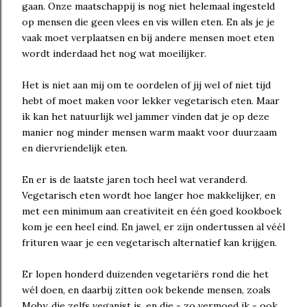
gaan. Onze maatschappij is nog niet helemaal ingesteld
op mensen die geen vlees en vis willen eten. En als je je
vaak moet verplaatsen en bij andere mensen moet eten
wordt inderdaad het nog wat moeilijker.
Het is niet aan mij om te oordelen of jij wel of niet tijd
hebt of moet maken voor lekker vegetarisch eten. Maar
ik kan het natuurlijk wel jammer vinden dat je op deze
manier nog minder mensen warm maakt voor duurzaam
en diervriendelijk eten.
En er is de laatste jaren toch heel wat veranderd.
Vegetarisch eten wordt hoe langer hoe makkelijker, en
met een minimum aan creativiteit en één goed kookboek
kom je een heel eind. En jawel, er zijn ondertussen al véél
frituren waar je een vegetarisch alternatief kan krijgen.
Er lopen honderd duizenden vegetariërs rond die het
wél doen, en daarbij zitten ook bekende mensen, zoals
Moby, die zelfs veganist is, en die - zo vermoed ik - ook