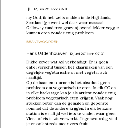
tjill
12 juni 2011 om 06:11
my God, ik heb zelfs midden in de Highlands,
Scotland (ge weet wel daar waar massaal
Galloway runderen grazen) overal lekker veggie
kunnen eten zonder enig probleem
BEANTWOORDEN
Hans Uitdenhouwen
12 juni 2011 om 07:01
Dikke zever wat Axl verkondigt. Er is geen
enkel verschil tussen het klaarmaken van een
degelijke vegetarische of niet vegetarisch
maaltijd.
Op de baan en tournee is het absoluut geen
probleem om vegetarisch te eten. In elk CC en
in elke backstage kan je als artiest zonder enig
probleem vegetarisch eten krijgen. Vaak nog
stukken beter dan de gemalen en geperste
rommel dat de andere krijgen. In elk benzine
station is er altijd wel iets te vinden waar geen
Vlees of vis in zit verwerkt. Tegenwoordig vind
je er ook steeds meer vers fruit.