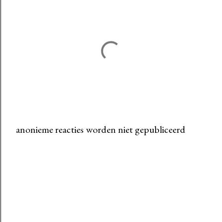
anonieme reacties worden niet gepubliceerd
E
e
n
r
e
a
c