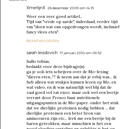
XmerlijnX
26 december 2009 om 14:13
Weer een zeer goed artikel...
Tijd van "vrede op aarde", inderdaad, eerder tijd
van "doen wat ons opgedrongen wordt, inclusief
fancy vlees eten".
BEANTWOORDEN
sarah leisdovich
17 januari 2010 om 09:52
hallo tobias,
bedankt voor deze bijdrage(n).
ga je ook iets schrijven over de Mo-lezing
"dieren eten..."? ik neem aan dat je erbij was... ik
heb alleen wat stukjes kunnen lezen op Mo, en
wat video, en ik was natuurlijk wel blij dat de
zaal goed vol zat enzo. maar ook wel een beetje
verrast door Fresco haar nutritionele
uitgangspunten in de Mo-paper. onder het stuk
dat we dierlijke proteinen nodig hebben ... dat
dierlijke proteinen een beter bron van
aminozuren zijn etc... leek me een beetje bij de
haren getrokken. maar misschien is het een
nogal slordige vertaling en gelukkig is het op