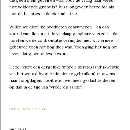
die geen melk geven en waarvoor de vraag naar vlees
niet voldoende groot is? Juist: ongeveer hetzelfde als
met de haantjes in de eierindustrie
Willen we dierlijke producten consumeren – en dan
vooral van dieren uit de vandaag gangbare veeteelt – dan
moeten we de confrontatie vermijden met wat ermee
gebeurde toen het nog dier was. Toen ging het nog om
leven, dat gewoon leven wou.
Dezer viert een dergelijke ‘morele spreidstand’ (kwestie
van het woord hypocrisie niet te gebruiken) trouwens
haar hoogdagen: nooit eten we meer geslachte dieren
op dan in de tijd van “vrede op aarde”.
Delen
Post e-mailen
REACTIES