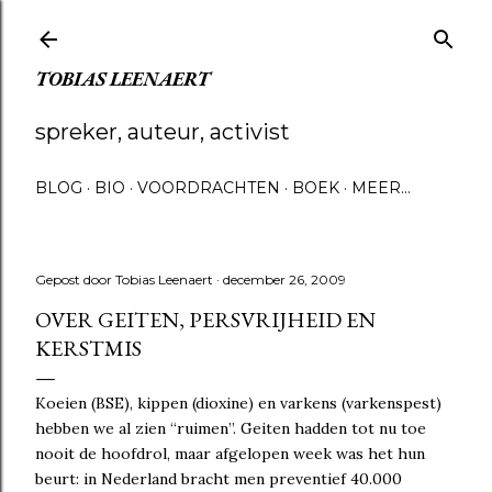
Doorgaan naar hoofdcontent
TOBIAS LEENAERT
spreker, auteur, activist
BLOG
BIO
VOORDRACHTEN
BOEK
MEER…
Gepost door
Tobias Leenaert
december 26, 2009
OVER GEITEN, PERSVRIJHEID EN
KERSTMIS
Koeien (BSE), kippen (dioxine) en varkens (varkenspest)
hebben we al zien “ruimen”. Geiten hadden tot nu toe
nooit de hoofdrol, maar afgelopen week was het hun
beurt: in Nederland bracht men preventief 40.000