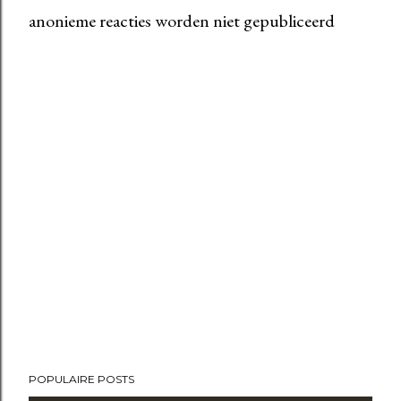
anonieme reacties worden niet gepubliceerd
E
e
n
r
e
a
c
t
i
e
p
o
s
t
e
POPULAIRE POSTS
n