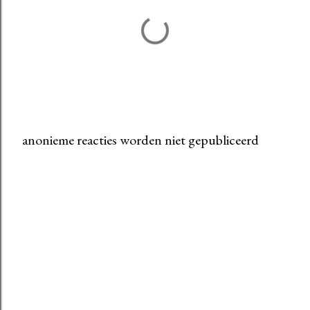
anonieme reacties worden niet gepubliceerd
E
e
n
r
e
a
c
t
i