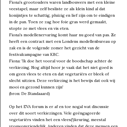
Fiona's grootouders waren landbouwers met een kleine
veestapel, maar zelf besliste ze als klein kind al dat
konijntjes te schattig, pluizig en lief zijn om te eindigen
in de pan. Toen ze zag hoe foie gras werd gemaakt,
stopte ze met vlees en vis eten.
Fiona's modellenervaring komt haar nu goed van pas. Ze
heeft een contract met een Londens modellenbureau op
zak en is de volgende zomer het gezicht van de
festivalcampagne van KBC.
Fiona: 'Ik doe het vooral voor de boodschap achter de
verkiezing. Nog altijd hoor je vaak dat het niet goed is
om geen vlees te eten en dat vegetariërs er bleek of
slecht uitzien. Deze verkiezing is het bewijs dat ook wij
mooi en gezond kunnen zijn'
(bron: De Standaaard)
Op het EVA forum is er af en toe nogal wat discussie
over dit soort verkiezingen. Vele geëngageerde
vegetariërs vinden het een vlees(!)keuring, meestal
vrouwonvriendelijk. Anderen vinden dat deze mensen een