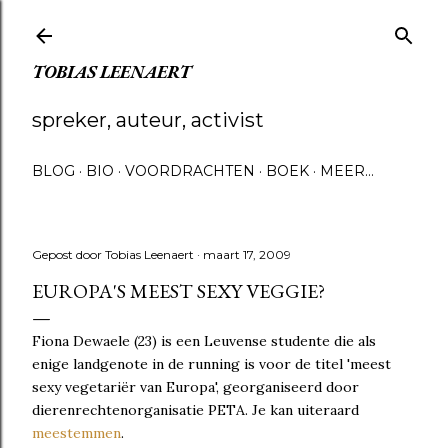
Doorgaan naar hoofdcontent
TOBIAS LEENAERT
spreker, auteur, activist
BLOG
BIO
VOORDRACHTEN
BOEK
MEER…
Gepost door
Tobias Leenaert
maart 17, 2009
EUROPA'S MEEST SEXY VEGGIE?
Fiona Dewaele (23) is een Leuvense studente die als
enige landgenote in de running is voor de titel 'meest
sexy vegetariër van Europa', georganiseerd door
dierenrechtenorganisatie PETA. Je kan uiteraard
meestemmen
.